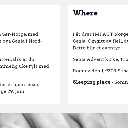
Where
a Sør-Norge, med
I år drar IMPACT Norge 
ke øya Senja i Nord-
Senja. Omgitt av fjell, 
Dette blir et eventyr!
tten, slik at du
Senja Advent kirke, Tr
lemmelig uke fylt med
Rogneveien 1, 9303 Sils
Sleeping place
- Somm
ter vi hjemreisen
e 29. juni.