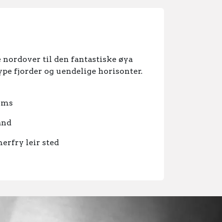
nordover til den fantastiske øya
dype fjorder og uendelige horisonter.
oms
and
erfry leir sted