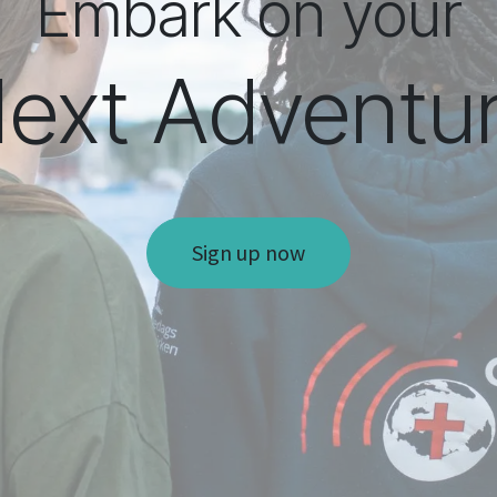
Embark on your
ext Adventu
Sign up now