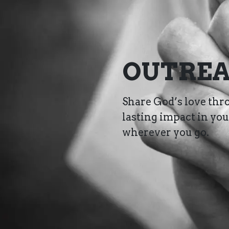
OUTRE
Share God’s love thr
lasting impact in yo
wherever you go.