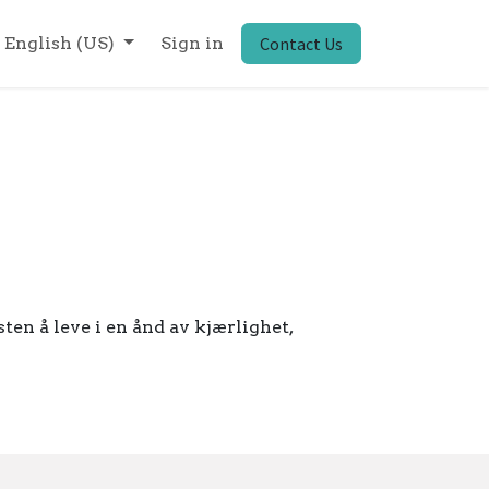
English (US)
Sign in
Contact Us
ten å leve i en ånd av kjærlighet,