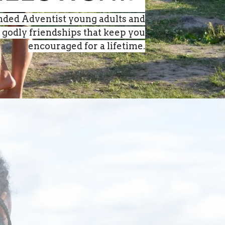
nded Adventist young adults and
g godly friendships that keep you
encouraged for a lifetime. ​